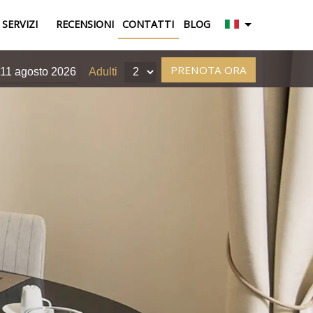
 SERVIZI
RECENSIONI
CONTATTI
BLOG
11
agosto
2026
Adulti